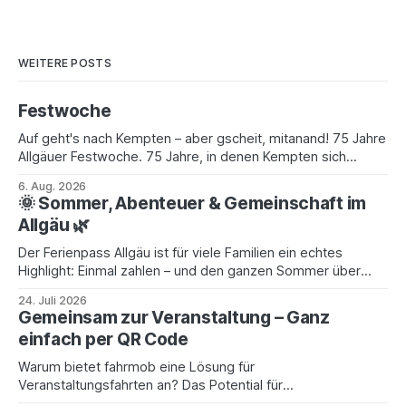
WEITERE POSTS
Festwoche
Auf geht's nach Kempten – aber gscheit, mitanand! 75 Jahre
Allgäuer Festwoche. 75 Jahre, in denen Kempten sich
einmal im Jahr in eine einzige große Gaudi verwandelt –
6. Aug. 2026
Wirtschaftsmesse am Tag, Heimatfest am Abend, und
🌞 Sommer, Abenteuer & Gemeinschaft im
dazwischen tausende Leut', die aus dem ganzen Allgäu und
Allgäu 🌿
weit darüber hinaus zusammenströmen. Vom
Der Ferienpass Allgäu ist für viele Familien ein echtes
Highlight: Einmal zahlen – und den ganzen Sommer über
spannende Ausflugsziele entdecken. Ob Bergbahn, Freibad
24. Juli 2026
oder Erlebnispark – für Kinder wird es garantiert nicht
Gemeinsam zur Veranstaltung – Ganz
langweilig 🎒✨ Doch warum jedes Abenteuer alleine
einfach per QR Code
starten? 🚗 Mit fahrmob.eco wird schon die Anreise Teil des
Erlebnisses: 👉 Finde ganz
Warum bietet fahrmob eine Lösung für
Veranstaltungsfahrten an? Das Potential für
Fahrgemeinschaften ist riesig! Für eine überregionale