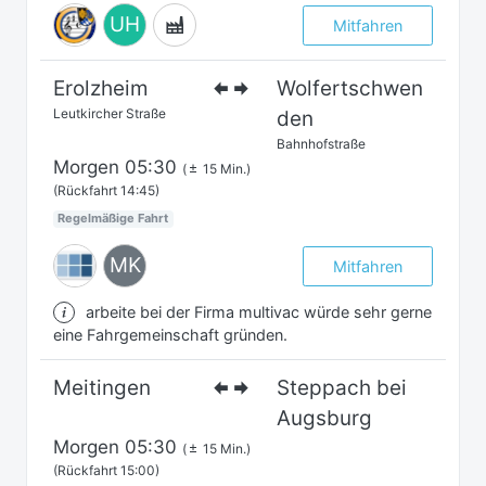
UH
Mitfahren
Erolzheim
Wolfertschwen
Leutkircher Straße
den
Bahnhofstraße
Morgen
05:30
(
15 Min.)
(Rückfahrt 14:45)
Regelmäßige Fahrt
MK
Mitfahren
arbeite bei der Firma multivac würde sehr gerne
eine Fahrgemeinschaft gründen.
Meitingen
Steppach bei
Augsburg
Morgen
05:30
(
15 Min.)
(Rückfahrt 15:00)