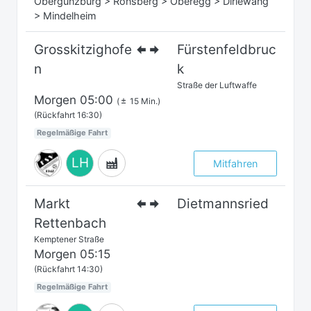
Obergünzburg > Ronsberg > Oberegg > Dirlewang
> Mindelheim
Grosskitzighofe
Fürstenfeldbruc
n
k
Straße der Luftwaffe
Morgen
05:00
(
15 Min.)
(Rückfahrt 16:30)
Regelmäßige Fahrt
LH
Mitfahren
Markt
Dietmannsried
Rettenbach
Kemptener Straße
Morgen
05:15
(Rückfahrt 14:30)
Regelmäßige Fahrt