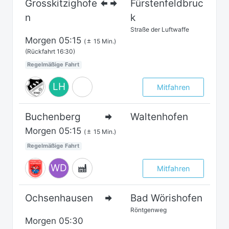
Grosskitzighofe
Fürstenfeldbruc
n
k
Straße der Luftwaffe
Morgen
05:15
(
15 Min.)
(Rückfahrt 16:30)
Regelmäßige Fahrt
LH
Mitfahren
Buchenberg
Waltenhofen
Morgen
05:15
(
15 Min.)
Regelmäßige Fahrt
WD
Mitfahren
Ochsenhausen
Bad Wörishofen
Röntgenweg
Morgen
05:30