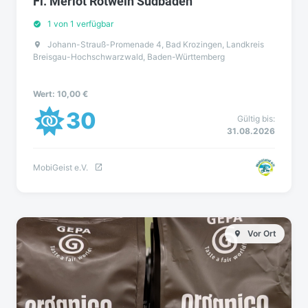
Fl. Merlot Rotwein Südbaden
1 von 1 verfügbar
Johann-Strauß-Promenade 4, Bad Krozingen, Landkreis
Breisgau-Hochschwarzwald, Baden-Württemberg
Wert: 10,00 €
30
Gültig bis:
31.08.2026
MobiGeist e.V.
Vor Ort