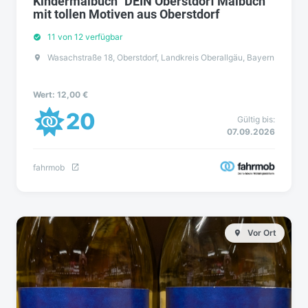
Kindermalbuch "DEIN Oberstdorf Malbuch"
mit tollen Motiven aus Oberstdorf
11 von 12 verfügbar
Wasachstraße 18, Oberstdorf, Landkreis Oberallgäu, Bayern
Wert: 12,00 €
20
Gültig bis:
07.09.2026
fahrmob
Vor Ort