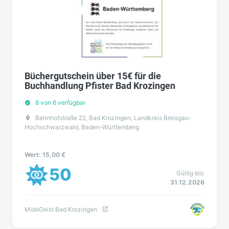
Büchergutschein über 15€ für die
Buchhandlung Pfister Bad Krozingen
6 von 6 verfügbar
Bahnhofstraße 22, Bad Krozingen, Landkreis Breisgau-
Hochschwarzwald, Baden-Württemberg
Wert: 15,00 €
50
Gültig bis:
31.12.2026
MobiGeist Bad Krozingen