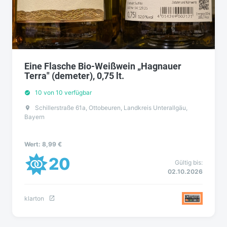
Eine Flasche Bio-Weißwein „Hagnauer
Terra" (demeter), 0,75 lt.
10 von 10 verfügbar
Schillerstraße 61a, Ottobeuren, Landkreis Unterallgäu,
Bayern
Wert: 8,99 €
20
Gültig bis:
02.10.2026
klarton