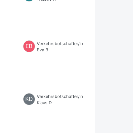
Verkehrsbotschafter/in
EB
Eva B
Verkehrsbotschafter/in
KD
Klaus D