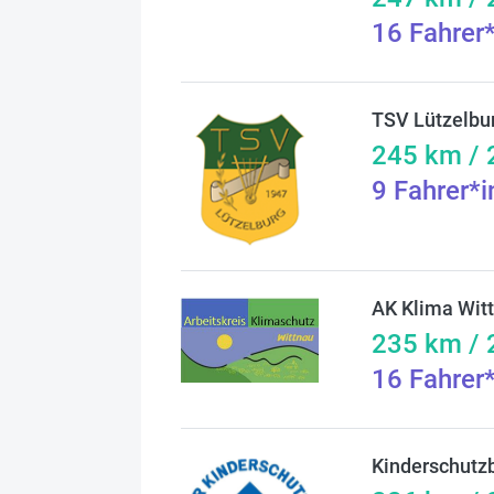
16
Fahrer
TSV Lützelbu
245
km /
9
Fahrer*
AK Klima Wit
235
km /
16
Fahrer
Kinderschutz