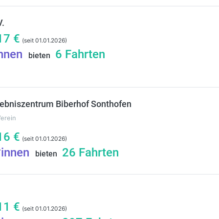
V.
17
€
(seit 01.01.2026)
innen
6
Fahrten
bieten
lebniszentrum Biberhof Sonthofen
Verein
16
€
(seit 01.01.2026)
*innen
26
Fahrten
bieten
11
€
(seit 01.01.2026)