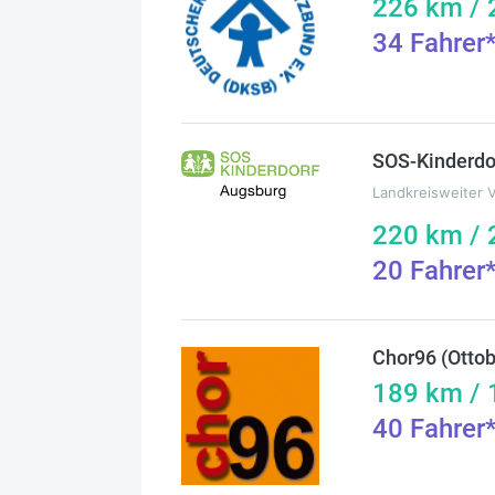
226
km /
34
Fahrer
SOS-Kinderdo
Landkreisweiter 
220
km /
20
Fahrer
Chor96 (Otto
189
km /
40
Fahrer