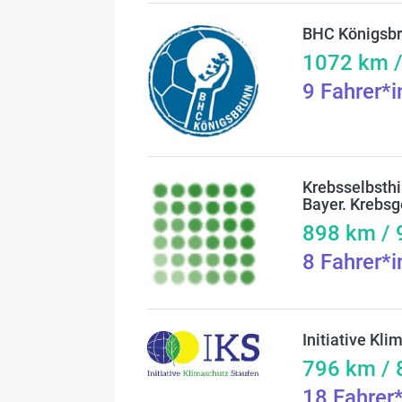
BHC Königsb
1072
km 
9
Fahrer*
Krebsselbsthi
Bayer. Krebsg
898
km /
8
Fahrer*
Initiative Kli
796
km /
18
Fahrer