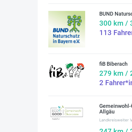
BUND Natursc
300
km /
113
Fahre
fiB Biberach
279
km /
2
Fahrer*
Gemeinwohl-Ö
Allgäu
Landkreisweiter 
247
km /