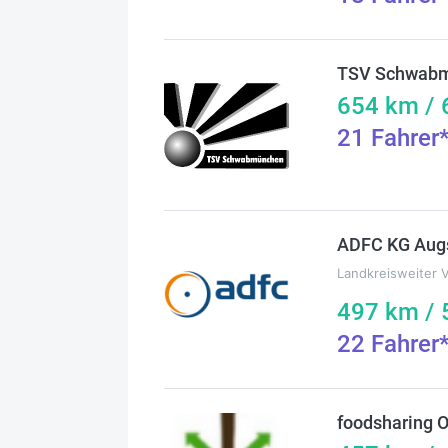
TSV Schwab
654
km /
21
Fahrer
ADFC KG Aug
Landkreisweiter 
497
km /
22
Fahrer
foodsharing 