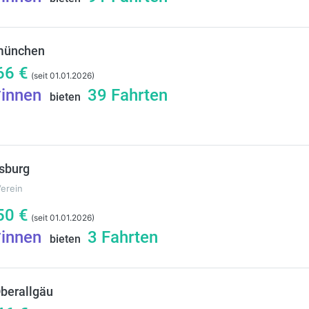
münchen
66
€
(seit 01.01.2026)
*innen
39
Fahrten
bieten
sburg
Verein
50
€
(seit 01.01.2026)
*innen
3
Fahrten
bieten
Oberallgäu