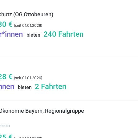
hutz (OG Ottobeuren)
30
€
(seit 01.01.2026)
r*innen
240
Fahrten
bieten
28
€
(seit 01.01.2026)
innen
2
Fahrten
bieten
konomie Bayern, Regionalgruppe
Verein
25
€