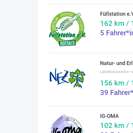
Füllstation e.
162
km /
5
Fahrer*
Natur- und Er
Landkreisweiter 
156
km /
39
Fahrer
IG-OMA
102
km /