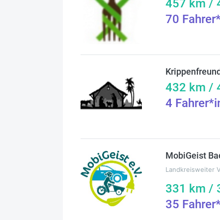
457
km /
70
Fahrer
Krippenfreun
432
km /
4
Fahrer*
MobiGeist Ba
Landkreisweiter 
331
km /
35
Fahrer