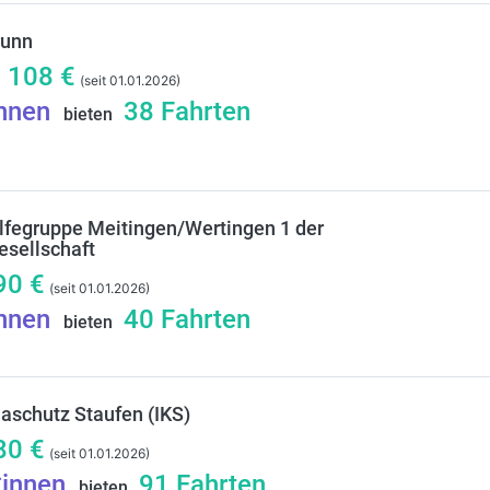
runn
/
108
€
(seit 01.01.2026)
innen
38
Fahrten
bieten
lfegruppe Meitingen/Wertingen 1 der
esellschaft
90
€
(seit 01.01.2026)
innen
40
Fahrten
bieten
maschutz Staufen (IKS)
80
€
(seit 01.01.2026)
*innen
91
Fahrten
bieten