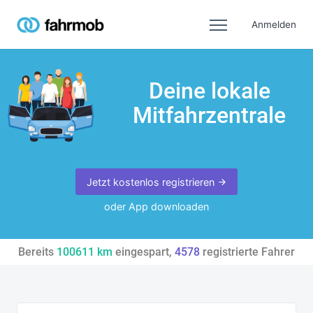
Anmelden
Deine lokale
Mitfahrzentrale
Jetzt kostenlos registrieren
oder App downloaden
Bereits
100611
km
eingespart,
4578
registrierte Fahrer