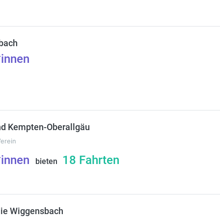
bach
*innen
nd Kempten-Oberallgäu
Verein
*innen
18
Fahrten
bieten
lie Wiggensbach