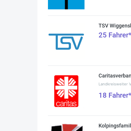
TSV Wiggens
25
Fahrer
Caritasverba
Landkreisweiter 
18
Fahrer
Kolpingsfami