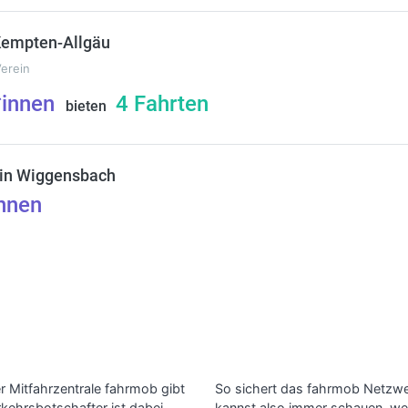
Kempten-Allgäu
Verein
*innen
4
Fahrten
bieten
in Wiggensbach
nnen
r Mitfahrzentrale fahrmob gibt
So sichert das fahrmob Netzwerk
rkehrsbotschafter ist dabei
kannst also immer schauen, wer