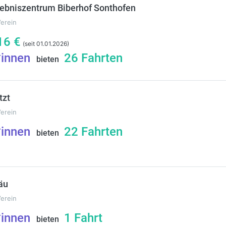
lebniszentrum Biberhof Sonthofen
Verein
16
€
(seit 01.01.2026)
*innen
26
Fahrten
bieten
tzt
Verein
*innen
22
Fahrten
bieten
äu
Verein
*innen
1
Fahrt
bieten