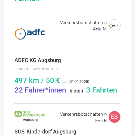
Verkehrsbotschafter/in
Anja M
ADFC KG Augsburg
Landkreisweiter Verein
497
km /
50
€
(seit 01.01.2026)
22
Fahrer*innen
3
Fahrten
bieten
Verkehrsbotschafter/in
EB
Eva B
SOS-Kinderdorf Augsburg