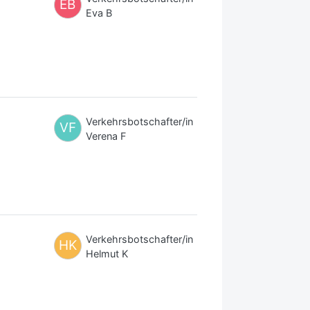
EB
Eva B
Verkehrsbotschafter/in
VF
Verena F
Verkehrsbotschafter/in
HK
Helmut K