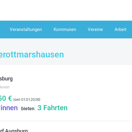
Veranstaltungen
Kommunen
Vereine
Arbeit
erottmarshausen
sburg
Verein
50
€
(seit 01.01.2026)
*innen
3
Fahrten
bieten
rf Augsburg