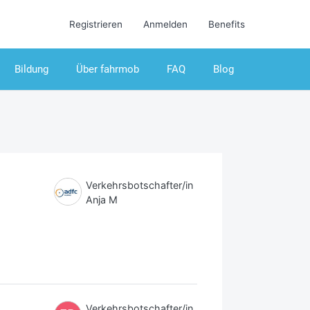
Registrieren
Anmelden
Benefits
Bildung
Über fahrmob
FAQ
Blog
Verkehrsbotschafter/in
Anja M
Verkehrsbotschafter/in