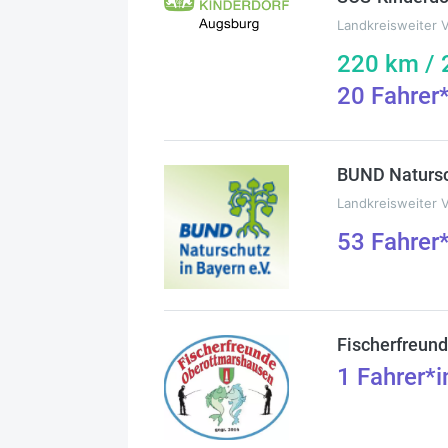
Landkreisweiter 
220
km /
20
Fahrer
BUND Natursc
Landkreisweiter 
53
Fahrer
Fischerfreun
1
Fahrer*i