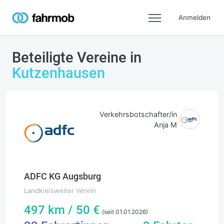
Anmelden
Beteiligte Vereine in
Kutzenhausen
Verkehrsbotschafter/in
Anja M
ADFC KG Augsburg
Landkreisweiter Verein
497
km /
50
€
(seit 01.01.2026)