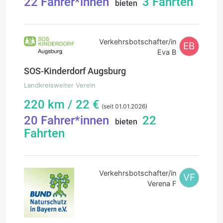
22
Fahrer*innen
3
Fahrten
bieten
Verkehrsbotschafter/in
EB
Eva B
SOS-Kinderdorf Augsburg
Landkreisweiter Verein
220
km /
22
€
(seit 01.01.2026)
20
Fahrer*innen
22
bieten
Fahrten
Verkehrsbotschafter/in
VF
Verena F