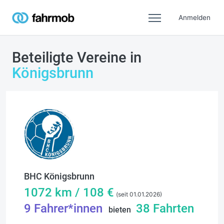
Anmelden
Beteiligte Vereine in
Königsbrunn
BHC Königsbrunn
1072
km /
108
€
(seit 01.01.2026)
9
Fahrer*innen
38
Fahrten
bieten