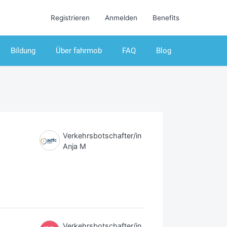
Registrieren
Anmelden
Benefits
Bildung
Über fahrmob
FAQ
Blog
Verkehrsbotschafter/in
Anja M
Verkehrsbotschafter/in