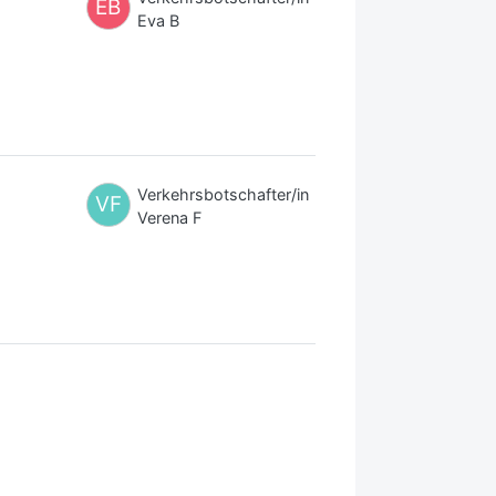
EB
Eva B
Verkehrsbotschafter/in
VF
Verena F