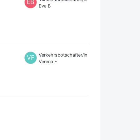
EB
Eva B
Verkehrsbotschafter/in
VF
Verena F