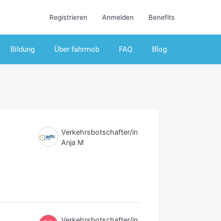
Registrieren
Anmelden
Benefits
Bildung
Über fahrmob
FAQ
Blog
Verkehrsbotschafter/in
Anja M
Verkehrsbotschafter/in