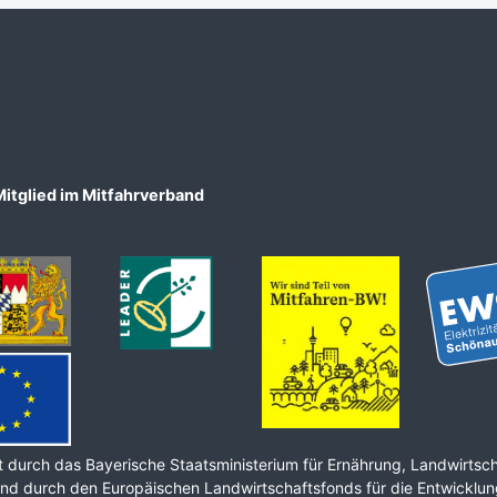
Mitglied im Mitfahrverband
 durch das Bayerische Staats­ministerium für Ernährung, Land­wirt­sc
nd durch den Europäischen Land­wirt­schafts­fonds für die Ent­wicklu