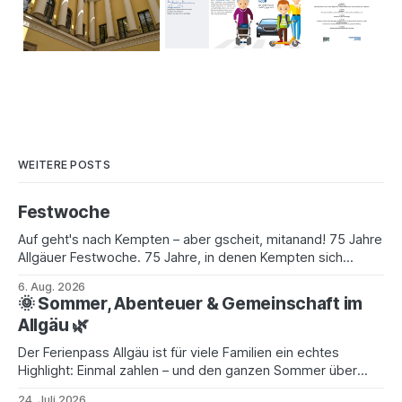
WEITERE POSTS
Festwoche
Auf geht's nach Kempten – aber gscheit, mitanand! 75 Jahre
Allgäuer Festwoche. 75 Jahre, in denen Kempten sich
einmal im Jahr in eine einzige große Gaudi verwandelt –
6. Aug. 2026
Wirtschaftsmesse am Tag, Heimatfest am Abend, und
🌞 Sommer, Abenteuer & Gemeinschaft im
dazwischen tausende Leut', die aus dem ganzen Allgäu und
Allgäu 🌿
weit darüber hinaus zusammenströmen. Vom
Der Ferienpass Allgäu ist für viele Familien ein echtes
Highlight: Einmal zahlen – und den ganzen Sommer über
spannende Ausflugsziele entdecken. Ob Bergbahn, Freibad
24. Juli 2026