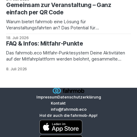
oder Erlebnispark – für Kinder wird es garantiert nicht
Gemeinsam zur Veranstaltung – Ganz
langweilig 🎒✨ Doch warum jedes Abenteuer alleine
einfach per QR Code
starten? 🚗 Mit fahrmob.eco wird schon die Anreise Teil des
Erlebnisses: 👉 Finde ganz
Warum bietet fahrmob eine Lösung für
Veranstaltungsfahrten an? Das Potential für
Fahrgemeinschaften ist riesig! Für eine überregionale
18. Juli 2026
Veranstaltung, zu der einige Tausend Besucher:innen
FAQ & Infos: Mitfahr-Punkte
kommen, können durchaus 200.000 einzeln gefahrene
Kilometer zusammenkommen– und das an einem Abend;
Das fahrmob.eco Mitfahr-Punktesystem Deine Aktivitäten
noch mehr sind es bei Festivals oder großen Sportevents.
auf der Mitfahrplattform werden belohnt, gesammelte
Neben der Umweltbelastung
„Mitfahr-Punkte“ kannst du in Lokalen, Geschäften und bei
8. Juli 2026
Dienstleistern gegen Benefits eintauschen. Eine Übersicht
aller aktuellen Benefits bekommst du auf der eigenen
Unterseite bei fahrmob.eco für die Benefits: Mitfahr-Punkte
für Benefits Wofür gibt es Mitfahr-Punkte? Fürs Registrieren
Impressum
Datenschutzerklärung
Kontakt
info@fahrmob.eco
Hol dir auch die fahrmob-App!