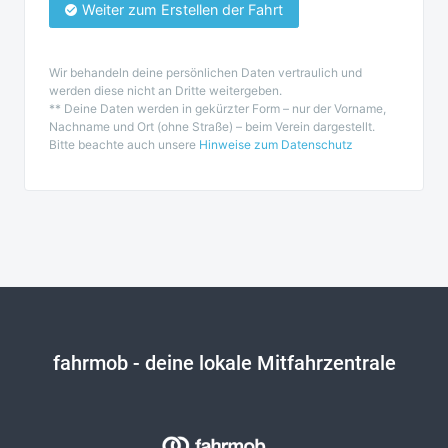
Weiter zum Erstellen der Fahrt
Wir behandeln deine persönlichen Daten vertraulich und
werden diese nicht an Dritte weitergeben.
** Deine Daten werden in gekürzter Form – nur der Vorname,
Nachname und Ort (ohne Straße) – beim Verein dargestellt.
Bitte beachte auch unsere
Hinweise zum Datenschutz
fahrmob
- deine lokale Mitfahrzentrale