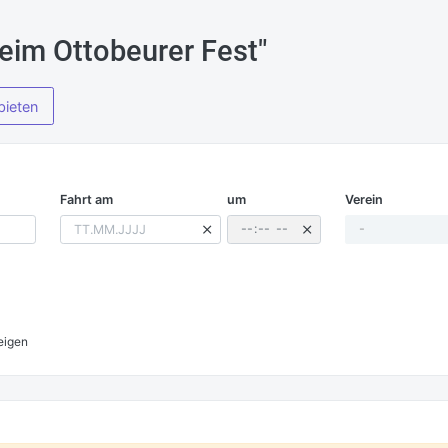
beim Ottobeurer Fest"
bieten
Fahrt am
um
Verein
-
eigen