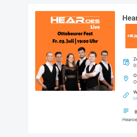
Hear
Z
0
O
O
W
h
B
Hearoes