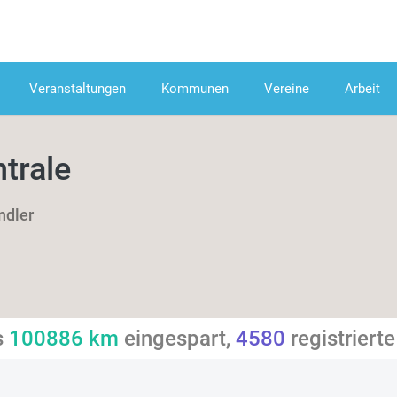
Veranstaltungen
Kommunen
Vereine
Arbeit
trale
ndler
s
100886
km
eingespart,
4580
registrierte