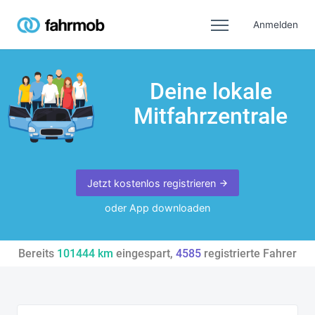
Anmelden
Deine lokale
Mitfahrzentrale
Jetzt kostenlos registrieren
oder App downloaden
Bereits
101444
km
eingespart,
4585
registrierte Fahrer