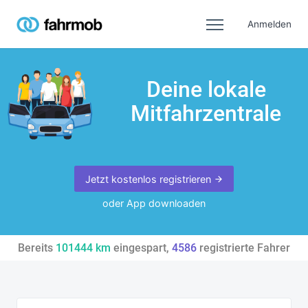
Anmelden
Deine lokale
Mitfahrzentrale
Jetzt kostenlos registrieren
oder App downloaden
Bereits
101444
km
eingespart,
4586
registrierte Fahrer