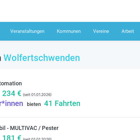
Veranstaltungen
Kommunen
Vereine
Arbeit
n
Wolfertschwenden
utomation
/
234
€
(seit 01.01.2026)
r*innen
41
Fahrten
bieten
l - MULTIVAC / Pester
/
181
€
(seit 01.01.2026)