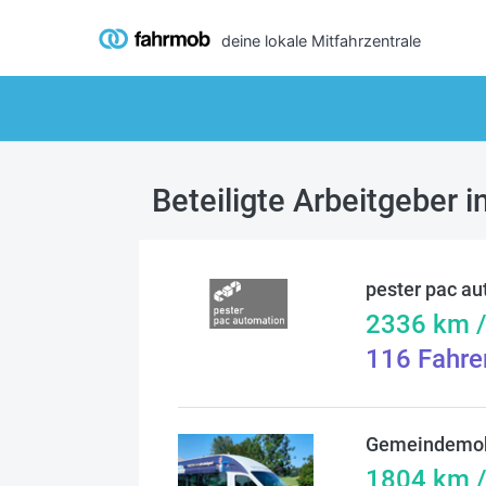
deine lokale Mitfahrzentrale
Beteiligte Arbeitgeber i
pester pac a
2336
km 
116
Fahre
Gemeindemobi
1804
km 