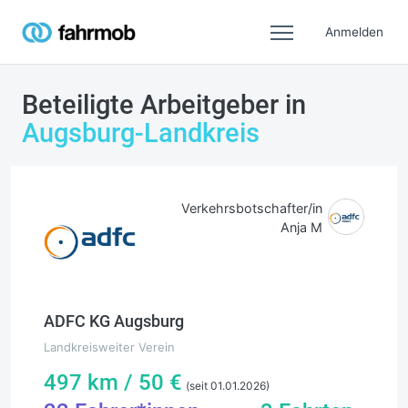
Anmelden
Beteiligte Arbeitgeber in
Augsburg-Landkreis
Verkehrsbotschafter/in
Anja M
ADFC KG Augsburg
Landkreisweiter Verein
497
km /
50
€
(seit 01.01.2026)