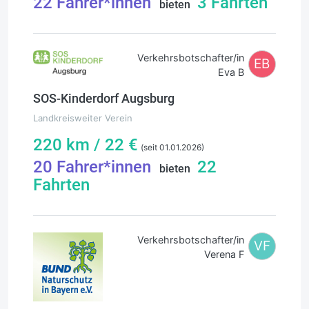
22
Fahrer*innen
3
Fahrten
bieten
Verkehrsbotschafter/in
EB
Eva B
SOS-Kinderdorf Augsburg
Landkreisweiter Verein
220
km /
22
€
(seit 01.01.2026)
20
Fahrer*innen
22
bieten
Fahrten
Verkehrsbotschafter/in
VF
Verena F